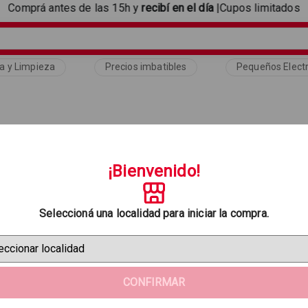
Comprá antes de las 15h y
recibí en el día
|Cupos limitados
a y Limpieza
Precios imbatibles
Pequeños Elect
¡Bienvenido!
Seleccioná una localidad para iniciar la compra.
CONFIRMAR