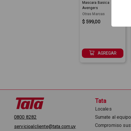
Mascara Basica
Avengers
Otras Marcas
Sale Price:
$ 599,00
AGREGAR
Tata
Locales
0800 8282
Sumate al equip
Compromiso sust
servicioalcliente@tata.com.uy