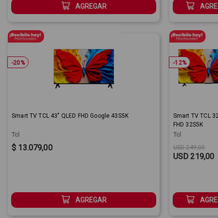
AGREGAR
AGRE
-
20
%
-
12
%
Smart TV TCL 43" QLED FHD Google 43S5K
Smart TV TCL 3
FHD 32S5K
Tcl
Tcl
Sale Price:
Original price
Sale Price:
$ 13.079,00
USD 249,00
USD 219,00
AGREGAR
AGRE