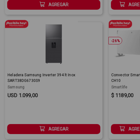
AGREGAR
AGRE
-
26
%
Heladera Samsung Inverter 394 lt Inox
Convector Smart
SART38DG6730S9
CH10
Samsung
Smartlife
Sale Price:
Sale Price:
USD 1.099,00
$ 1189,00
AGREGAR
AGRE