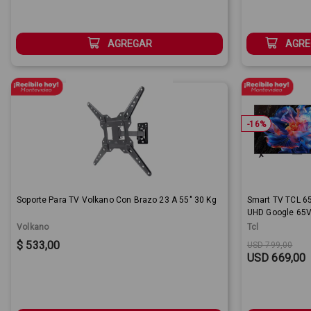
AGREGAR
AGRE
-
16
%
Soporte Para TV Volkano Con Brazo 23 A 55" 30 Kg
Smart TV TCL 65
UHD Google 65
Volkano
Tcl
Sale Price:
Original price
Sale Price:
$ 533,00
USD 799,00
USD 669,00