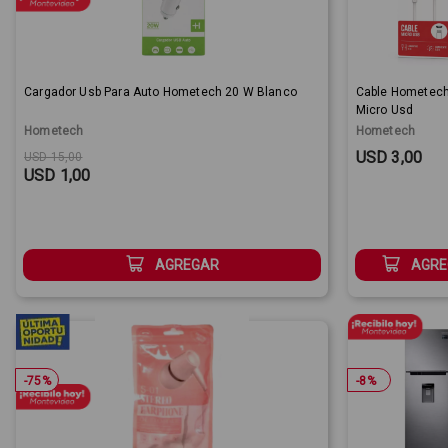
Cargador Usb Para Auto Hometech 20 W Blanco
Cable Hometech
Micro Usd
Hometech
Hometech
Original price:
Sale Price:
Sale Price:
USD 3,00
USD 15,00
USD 1,00
AGREGAR
AGRE
-
75
%
-
8
%