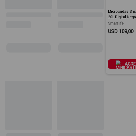
Microondas Smar
20L Digital Negr
SLMWO20MDB
Smartlife
Sale Price:
USD 109,00
AGRE