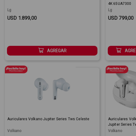
4K 65UA7300
Lg
Lg
Sale Price:
Sale Price:
USD 1.899,00
USD 799,00
AGREGAR
AGRE
Auriculares Volkano Jupiter Series Tws Celeste
Auriculares Vol
Jupiter Series 
Blanco
Volkano
Volkano