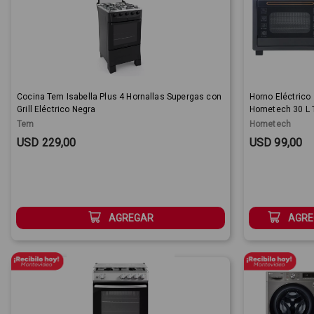
Cocina Tem Isabella Plus 4 Hornallas Supergas con
Horno Eléctrico
Grill Eléctrico Negra
Hometech 30 L
Tem
Hometech
Sale Price:
Sale Price:
USD 229,00
USD 99,00
AGREGAR
AGRE