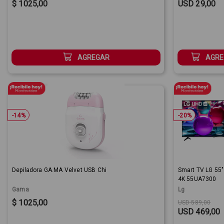
Sale Price:
Sale Price:
$ 1025,00
USD 29,00
AGREGAR
AGRE
-
14
%
-
20
%
Depiladora GA.MA Velvet USB Chi
Smart TV LG 55"
4K 55UA7300
Gama
Lg
Sale Price:
Original price
Sale Price:
$ 1025,00
USD 589,00
USD 469,00