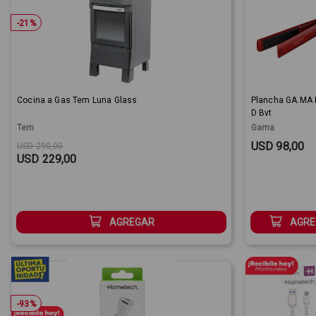
-
21
%
Cocina a Gas Tem Luna Glass
Plancha GA.MA 
D Bvt
Tem
Gama
Original price:
Sale Price:
Sale Price:
USD 98,00
USD 290,00
USD 229,00
AGREGAR
AGRE
-
93
%