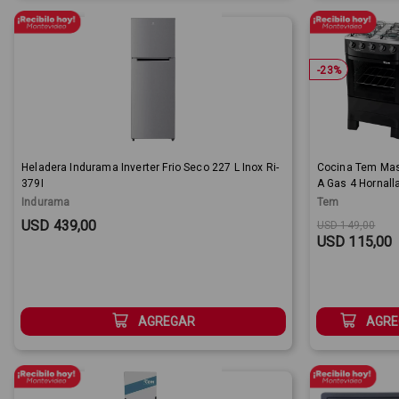
-
23
%
Heladera Indurama Inverter Frio Seco 227 L Inox Ri-
Cocina Tem Ma
379I
A Gas 4 Hornall
Indurama
Tem
Sale Price:
Original price
Sale Price:
USD 439,00
USD 149,00
USD 115,00
AGREGAR
AGRE