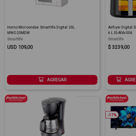
Horno Microondas Smartlife Digital 20L
Airfryer Digital 
MWO20MDW
6 L Sl-Afdv006
Smartlife
Smartlife
Sale Price:
Sale Price:
USD 109,00
$ 3239,00
AGREGAR
AGRE
-
17
%