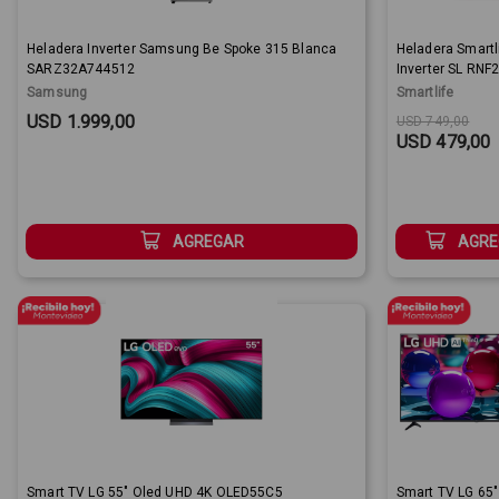
Heladera Inverter Samsung Be Spoke 315 Blanca
Heladera Smartl
SARZ32A744512
Inverter SL RNF
249 lt
Samsung
Smartlife
Sale Price:
Original price
Sale Price:
USD 1.999,00
USD 749,00
USD 479,00
AGREGAR
AGRE
Smart TV LG 55" Oled UHD 4K OLED55C5
Smart TV LG 65"