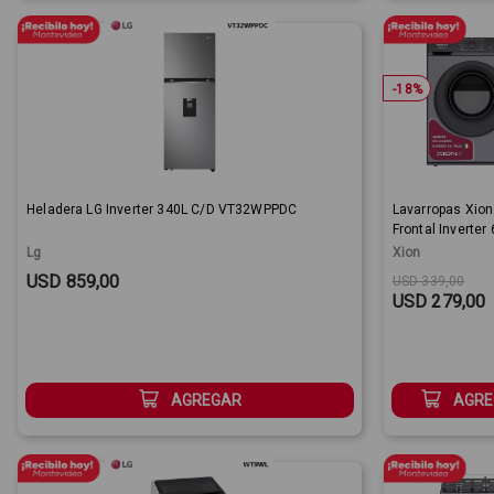
-
18
%
Heladera LG Inverter 340L C/D VT32WPPDC
Lavarropas Xion
Frontal Inverter 
Lg
Xion
Sale Price:
Original price
Sale Price:
USD 859,00
USD 339,00
USD 279,00
AGREGAR
AGRE