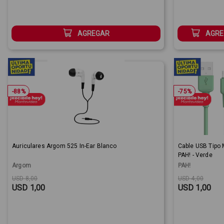
AGREGAR
AGRE
-
88
%
-
75
%
Auriculares Argom 525 In-Ear Blanco
Cable USB Tipo 
PAH! - Verde
Argom
PAH!
Original price:
Sale Price:
Original price
Sale Price:
USD 8,00
USD 4,00
USD 1,00
USD 1,00