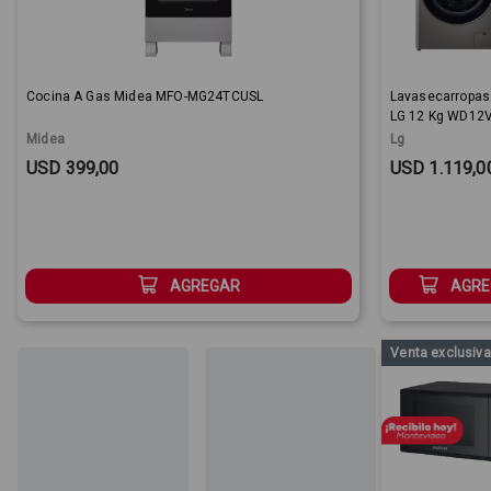
Cocina A Gas Midea MFO-MG24TCUSL
Lavasecarropas 
LG 12 Kg WD12
inverter
Midea
Lg
Sale Price:
Sale Price:
USD 399,00
USD 1.119,0
AGREGAR
AGRE
Venta exclusiv