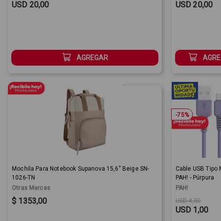
Sale Price:
Sale Price:
USD 20,00
USD 20,00
AGREGAR
AGRE
-
75
%
Mochila Para Notebook Supanova 15,6" Beige SN-
Cable USB Tipo 
1026-TN
PAH! - Púrpura
Otras Marcas
PAH!
Sale Price:
Original price
Sale Price:
$ 1353,00
USD 4,00
USD 1,00