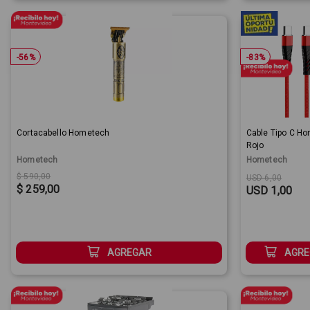
-
56
%
-
83
%
Cortacabello Hometech
Cable Tipo C H
Rojo
Hometech
Hometech
Original price:
Sale Price:
Original price
Sale Price:
$ 590,00
USD 6,00
$ 259,00
USD 1,00
AGREGAR
AGRE