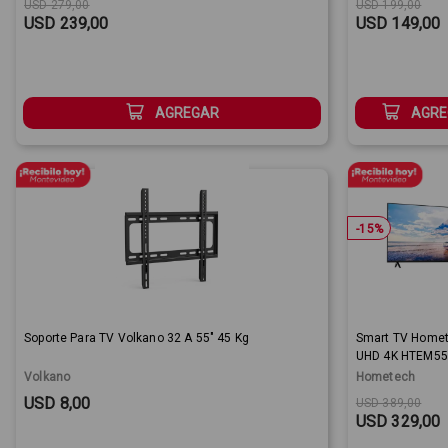
Original price:
Sale Price:
Original price
Sale Price:
USD 279,00
USD 199,00
USD 239,00
USD 149,00
AGREGAR
AGRE
-
15
%
Soporte Para TV Volkano 32 A 55" 45 Kg
Smart TV Homet
UHD 4K HTEM5
Volkano
Hometech
Sale Price:
Original price
Sale Price:
USD 8,00
USD 389,00
USD 329,00