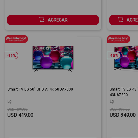
AGREGAR
AGRE
-
16
%
-
15
%
Smart TV LG 50" UHD AI 4K 50UA7300
Smart TV LG 43
43UA7300
Lg
Lg
Original price:
Sale Price:
Original price
Sale Price:
USD 499,00
USD 409,00
USD 419,00
USD 349,00