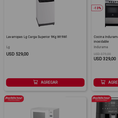
-
13
%
Lavarropas Lg Carga Superior 9Kg Wt9Wl
Cocina Induram
inoxidable
Lg
Indurama
Sale Price:
Original price
Sale Price:
USD 529,00
USD 379,00
USD 329,00
AGREGAR
AGRE