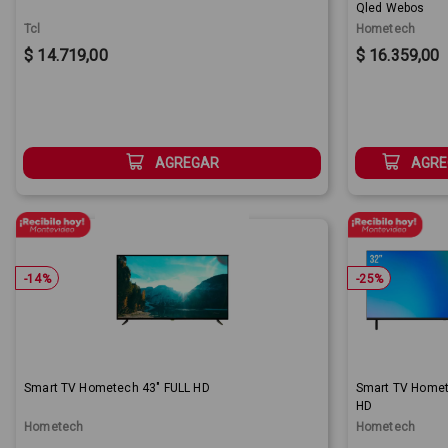
Qled Webos
Tcl
Hometech
Sale Price:
Sale Price:
$ 14.719,00
$ 16.359,00
AGREGAR
AGRE
-
14
%
-
25
%
Smart TV Hometech 43" FULL HD
Smart TV Homet
HD
Hometech
Hometech