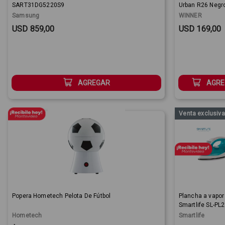
SART31DG5220S9
Urban R26 Negro
Samsung
WINNER
Sale Price:
Sale Price:
USD 859,00
USD 169,00
AGREGAR
AGRE
Venta exclusiv
Popera Hometech Pelota De Fútbol
Plancha a vapor
Smartlife SL-PL
Hometech
Smartlife