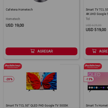
Cafetera Hometech
Smart TV TCL 5
4K UHD Google 
Hometech
Tcl
Sale Price:
Original price
Sale Price:
USD 19,00
USD 629,00
USD 519,00
AGREGAR
AGRE
-
28
%
-
13
%
Smart TV TCL 50" QLED FHD Google TV 50S5K
Smart Tv Homet