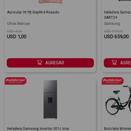
Auricular Ht Pjt-Dep964 Rosado
Heladera Sams
SART29
Otras Marcas
Samsung
Original price:
Sale Price:
Original price
Sale Price:
USD 4,00
USD 719,00
USD 1,00
USD 659,00
AGREGAR
AGRE
Heladera Samsung Inverter 301L Inox
Bicicleta Winne