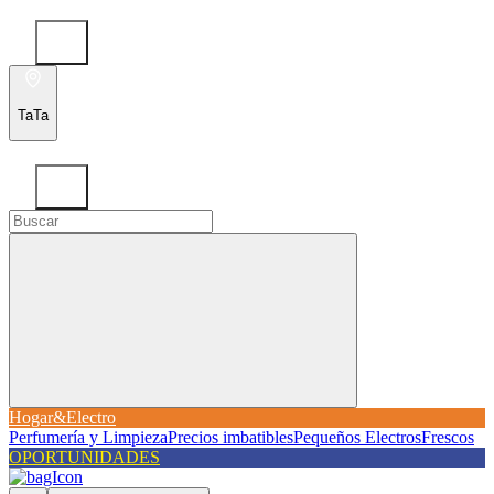
TaTa
Hogar&Electro
Perfumería y Limpieza
Precios imbatibles
Pequeños Electros
Frescos
OPORTUNIDADES