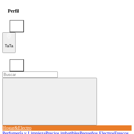
Perfil
TaTa
Hogar&Electro
Perfumería y Limpieza
Precios imbatibles
Pequeños Electros
Frescos