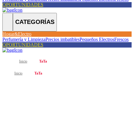
OPORTUNIDADES
CATEGORÍAS
Hogar&Electro
Perfumería y Limpieza
Precios imbatibles
Pequeños Electros
Frescos
OPORTUNIDADES
Inicio
TaTa
Inicio
TaTa